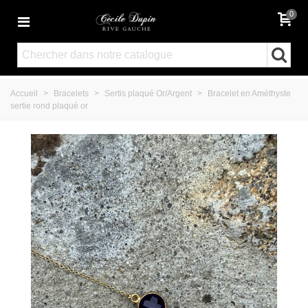
0
Accueil
>
Bracelets
>
Sertis plaqué Or/Argent
>
Bracelet en Améthyste
sertie rond plaqué or