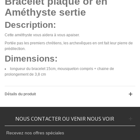
Bracelet plaqué or en
Améthyste sertie
Description:
Cette améthyste vous aidera à vous apaiser.
Portée pas les premiers chrétiens, les archevêques en ont fait leur pierre de
prédilection.
Dimensions:
longueur du bracelet 15cm, mousqueton compris + chaine de
prolongement de 3,8 cm
Détails du produit
NOUS CONTACTER OU VENIR NOUS VOIR
Recevez nos offres spéciales