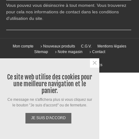
Vous pouvez vous désinscrire à tout moment. Vous trouverez
pour cela nos informations de contact dans les conditions
d'utilisation du site.
Mon compte
Nouveaux produits
C.G.V.
Mentions légales
Sitemap
Notre magasin
Contact
×
© 2020 Cécile Dupin - Création
Grafics
Ce site web utilise des cookies pour
une meilleure navigation et le
panier.
Ce message ne s'affichera plus si vous cliquez sur
le bouton "Je suis d'accord" ou de fermeture.
JE SUIS D'ACCORD
Colonne gauche
Paramètres