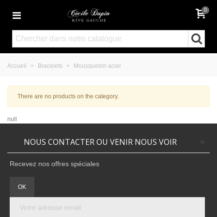
0
Accueil
>
Bracelets
>
Mousqueton acier
There are no products on the category.
null
NOUS CONTACTER OU VENIR NOUS VOIR
Recevez nos offres spéciales