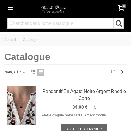
0
Accueil
>
Catalogue
Catalogue
Suiv
1/2
Nom, A à Z
Pendentif En Agate Noire Argent Rhodié
Carré
34,00 €
TTC
Pierre d'agate noire sertie. Argent rhodié
AJOUTER AU PANIER