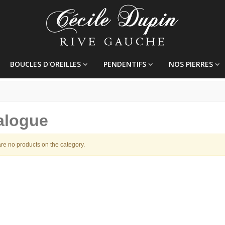
BOUCLES D'OREILLES
PENDENTIFS
NOS PIERRES
alogue
re no products on the category.