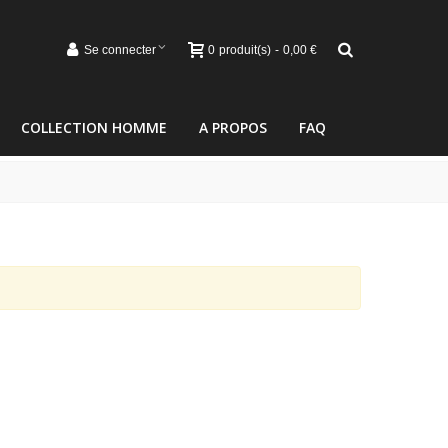
Se connecter
0
produit(s)
-
0,00 €
COLLECTION HOMME
A PROPOS
FAQ