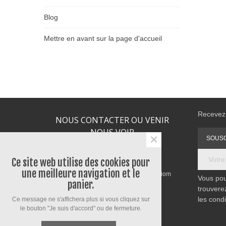
Blog
Mettre en avant sur la page d'accueil
Recevez 
NOUS CONTACTER OU VENIR
NOUS VOIR
×
Téléphone : 04 73 64 78 73
Ce site web utilise des cookies pour
Email : contact@ceciledupin.fr
une meilleure navigation et le
Adresse : 7 rue du Commerce 63200 Riom
Vous pou
panier.
trouvere
les condi
Ce message ne s'affichera plus si vous cliquez sur
le bouton "Je suis d'accord" ou de fermeture.